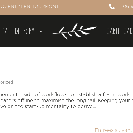

NT-QUENTIN-EN-TOURMONT
06 
 BAIE DE SOMME
CARTE CA
orized
ement inside of workflows to establish a framework.
ators offline to maximise the long tail. Keeping your 
ve on the start-up mentality to derive...
Entrées suivant