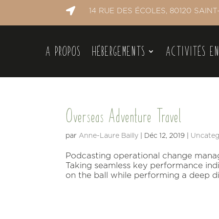

14 RUE DES ÉCOLES, 80120 SAI
A PROPOS
HÉBERGEMENTS
ACTIVITÉS EN
Overseas Adventure Travel
par
Anne-Laure Bailly
|
Déc 12, 2019
|
Uncateg
Podcasting operational change manag
Taking seamless key performance indic
on the ball while performing a deep di