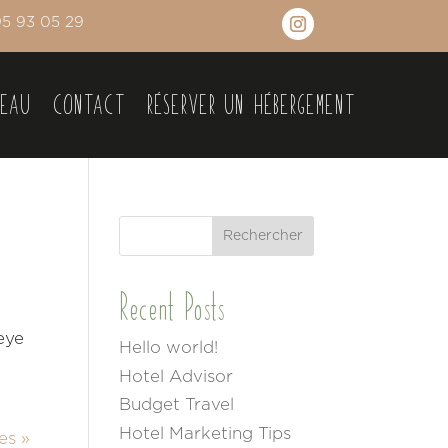
95 93 05 29
DEAU
CONTACT
RÉSERVER UN HÉBERGEMENT
Rechercher
Recent Posts
eye
Hello world!
Hotel Advisor
Budget Travel
Hotel Marketing Tips
es »